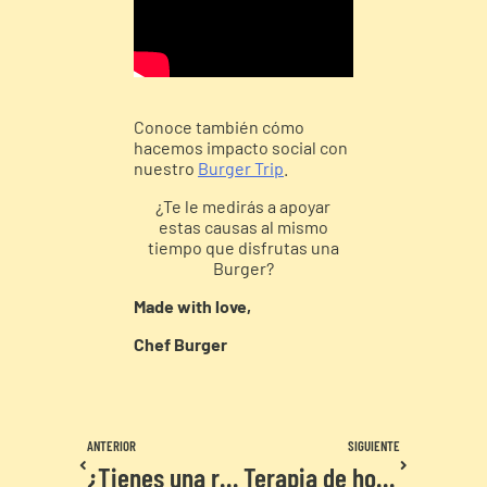
Conoce también cómo
hacemos impacto social con
nuestro
Burger Trip
.
¿Te le medirás a apoyar
estas causas al mismo
tiempo que disfrutas una
Burger?
Made with love,
Chef Burger
ANTERIOR
SIGUIENTE
¿Tienes una relación tóxica con TikTok?
Terapia de hongos, una experiencia para romper tus tabús y aprender de ti mismo