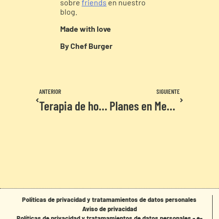
sobre
friends
en nuestro
blog.
Made with love
By Chef Burger
ANTERIOR
SIGUIENTE
Terapia de hongos, una experiencia para romper tus tabús y aprender de ti mismo
Planes en Medellín para parchar con tus seres queridos
Políticas de privacidad y tratamamientos de datos personales
Aviso de privacidad
Políticas de privacidad y tratamamientos de datos personales - e-